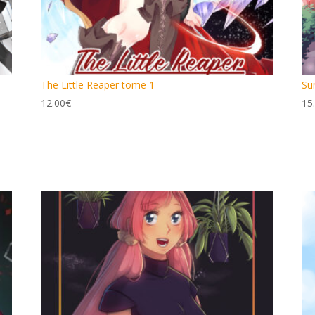
The Little Reaper tome 1
Su
12.00
€
15