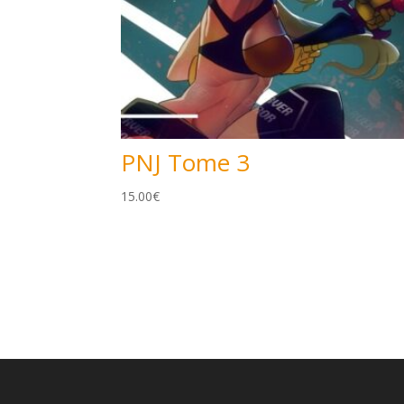
PNJ Tome 3
15.00
€