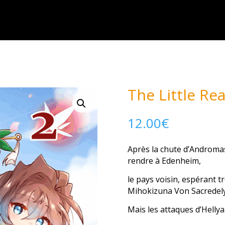
The Little Re
12.00
€
Après la chute d’Andromas,
rendre à Edenheim,
le pays voisin, espérant t
Mihokizuna Von Sacredely
Mais les attaques d’Helly