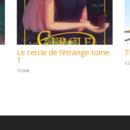
Le cercle de l’étrange tome
T
1
12
15.00
€