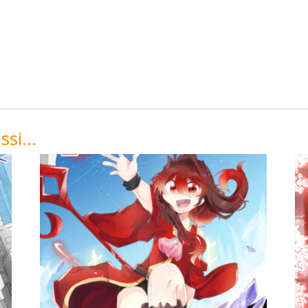
ussi…