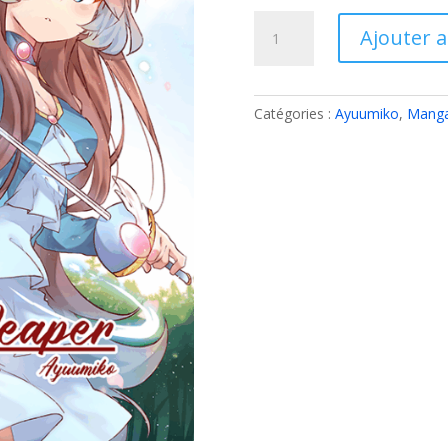
quantité
Ajouter 
de
The
Little
Reaper
Catégories :
Ayuumiko
,
Mang
tome
2